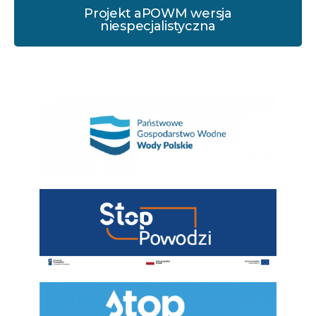
Projekt aPOWM wersja
niespecjalistyczna