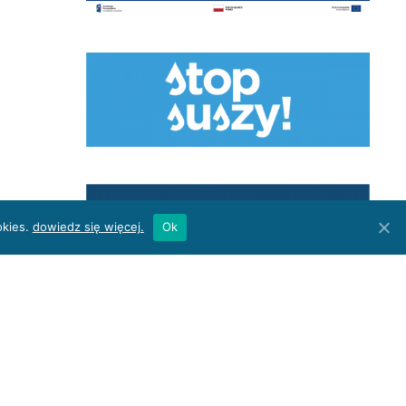
okies.
dowiedz się więcej.
Ok