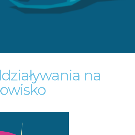
działywania na
dowisko