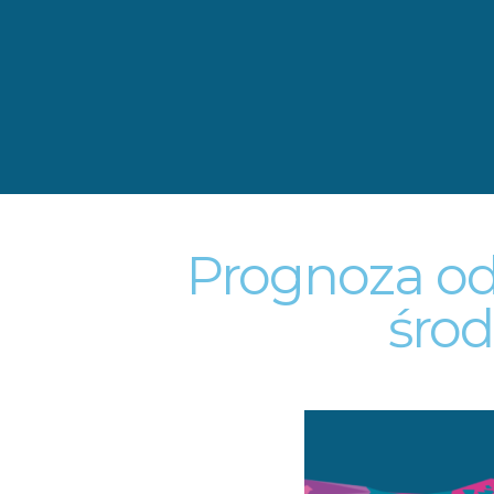
Prognoza od
śro