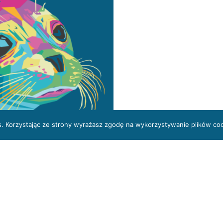
es. Korzystając ze strony wyrażasz zgodę na wykorzystywanie plików co
ływania na środowisko
ałącznik 2
Załącznik 3