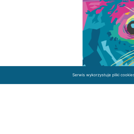
Serwis wykorzystuje pliki cooki
Prognoza oddzia
Załącznik 1
Z