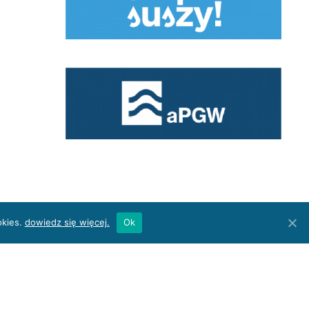
okies.
dowiedz się więcej.
Ok