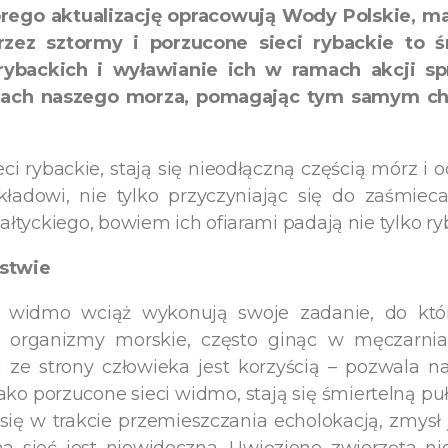
rego aktualizację opracowują Wody Polskie, ma
zez sztormy i porzucone sieci rybackie to ś
rybackich i wyławianie ich w ramach akcji spr
dach naszego morza, pomagając tym samym ch
ci rybackie, stają się nieodłączną częścią mórz 
kładowi, nie tylko przyczyniając się do zaśmiec
tyckiego, bowiem ich ofiarami padają nie tylko ryby
stwie
i widmo wciąż wykonują swoje zadanie, do któr
ne organizmy morskie, często ginąc w męczarniac
i ze strony człowieka jest korzyścią – pozwala
jako porzucone sieci widmo, stają się śmiertelną pu
ę w trakcie przemieszczania echolokacją, zmysł 