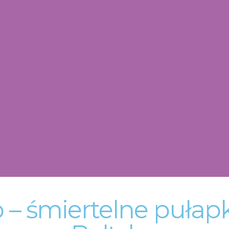
 – śmiertelne puła