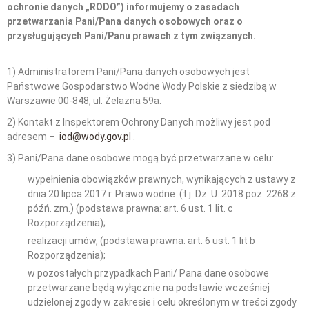
ochronie danych „RODO”) informujemy o zasadach
przetwarzania Pani/Pana danych osobowych oraz o
przysługujących Pani/Panu prawach z tym związanych.
1) Administratorem Pani/Pana danych osobowych jest
Państwowe Gospodarstwo Wodne Wody Polskie z siedzibą w
Warszawie 00-848, ul. Żelazna 59a.
2) Kontakt z Inspektorem Ochrony Danych możliwy jest pod
adresem –
iod@wody.gov.pl
.
3) Pani/Pana dane osobowe mogą być przetwarzane w celu:
wypełnienia obowiązków prawnych, wynikających z ustawy z
dnia 20 lipca 2017 r. Prawo wodne (t.j. Dz. U. 2018 poz. 2268 z
późń. zm.) (podstawa prawna: art. 6 ust. 1 lit. c
Rozporządzenia);
realizacji umów, (podstawa prawna: art. 6 ust. 1 lit b
Rozporządzenia);
w pozostałych przypadkach Pani/ Pana dane osobowe
przetwarzane będą wyłącznie na podstawie wcześniej
udzielonej zgody w zakresie i celu określonym w treści zgody