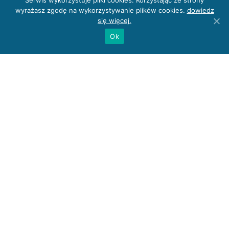
Serwis wykorzystuje pliki cookies. Korzystając ze strony
osobowych stanowi przepis prawa lub zawarta między stronami
wyrażasz zgodę na wykorzystywanie plików cookies.
dowiedz
umowa, w przypadku gdy przetwarzanie odbywa się na podstawie
się więcej.
zgody, podanie danych osobowych Administratorowi jest
Ok
dobrowolne.
10) Pani/Pana dane mogą być przetwarzane w sposób
zautomatyzowany i nie będą profilowane
Polityka
prywatności
Mapa Strony
Deklaracja Dostępności