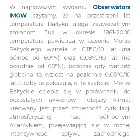
W najnowszym wydaniu
Obserwatora
IMGW
czytamy, że na przestrzeni lat
temperatura Bałtyku ulega zauważalnym
zmianom. Już w okresie 1861-2000
temperatura powietrza w basenie Morza
Bałtyckiego wzrosła o 0,11°C/10 lat (na
północ od 60°N) oraz 0,08°C/10 lat (na
południe od 60°N), podczas gdy wartość
globalna to wzrost na poziomie 0,05°C/10
lat. Liczby te pokazują, o ile szybciej Morze
Bałtyckie ociepla się w porównaniu do
pozostałych akwenów. Tutejszy klimat
kreowany jest przez zmienność cyrkulacji
atmosferycznej nad północnym
Atlantykiem, przejawiającą się w różnej
intensywności spływu zachodniego,