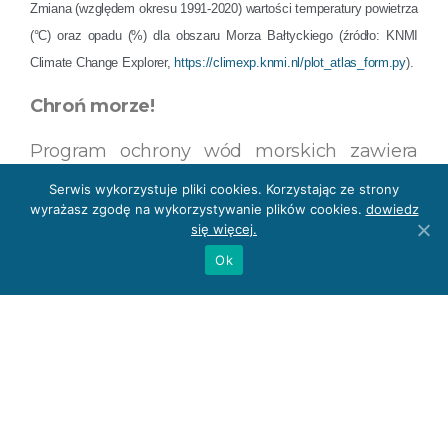
Zmiana (względem okresu 1991-2020) wartości temperatury
powietrza
(°C) oraz opadu (%) dla obszaru Morza Bałtyckiego (źródło: KNMI
Climate Change Explorer,
https://climexp.knmi.nl/plot_atlas_form.py
).
Chroń morze!
Program ochrony wód morskich zawiera
zestaw działań, mających na celu przede
Serwis wykorzystuje pliki cookies. Korzystając ze strony
wszystkim poprawiać stan środowiska wód
wyrażasz zgodę na wykorzystywanie plików cookies.
dowiedz
się więcej.
morskich i doprowadzić do osiągnięcia
dobrego stanu (GES), a także zwiększyć
Ok
dostęp do wiedzy o poszczególnych
elementach środowiska. Na ocenę stanu
składa się 11 cech stanu i presji, w tym
warunki hydrograficzne. Elementy te
charakteryzuje sezonowa zmienność, a
działalność człowieka może nawet wpłynąć